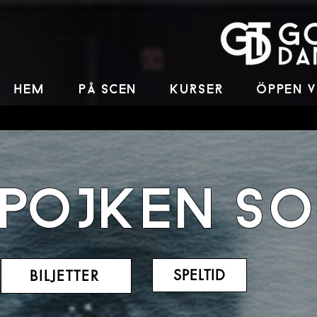
HEM
PÅ SCEN
KUrSEr
ÖPPEN 
POJKEN sO
SPELTID
BILJETTER