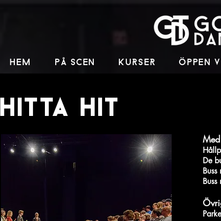
HEM
PÅ SCEN
KUrSEr
ÖPPEN 
HITTA HIT
Med
Hållp
De bu
Buss 
Buss 
Övri
Parke