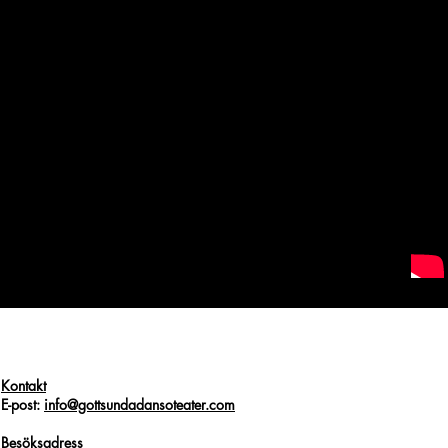
Kontakt
E-post:
info@gottsundadansoteater.com
Besöksadress